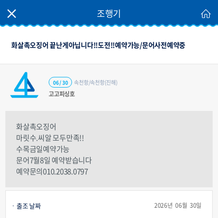
조행기
화살촉오징어 끝난게아닙니다!!도전!!예약가능/문어사전예약중
속천항/속천항(진해)
06 / 30
고고피싱호
화살촉오징어
마릿수.씨알 모두만족!!
수목금일예약가능
문어7월8일 예약받습니다
예약문의010.2038.0797
출조 날짜
2026년 06월 30일