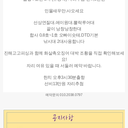
민물새우만.사오세요
선상연질대.에이원대.뽈락루어대
끝이 낭창낭창한대
합사 0.8호~1호 오빠이숫테.DTD기본
낚시대 2대사용합니다
진해고고피싱과 함께 화살촉오징어 대박 조황을 직접 확인해보세
요!
자리 여유 있을 때 서둘러 예약 바랍니다.
한치 오후3시30분출항
선비13만원 자리추첨
예약문의 010.2038.0797