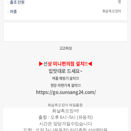
출조 인원
명
어종
화살촉오징어
고고피싱
▶
선
상 미니편의점 설치!!◀
입맛대로 드세요~
여름 제빙기 설치!!!
한강 라면기계 설치!!!
https://go.sunsang24.com/
화살촉오징어 매일출항
화살촉오징어!
출항 : 오후 6시~5시 (유동적)
시간은 앞당겨질수있습니다
입항 : 오전 3시 (유동적) 자리추첨 선비8만원