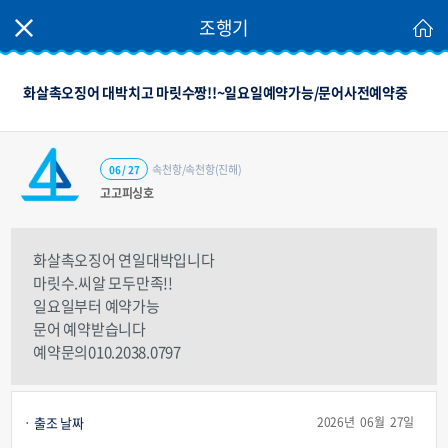
조행기
화살촉오징어 대박치고 마릿수짱!!~일요일예약가능/문어사전예약중
속천항/속천항(진해)
06 / 27
고고피싱호
화살촉오징어 연일대박입니다
마릿수.씨알 모두만족!!
일요일부터 예약가능
문어 예약받습니다
예약문의010.2038.0797
출조 날짜
2026년 06월 27일