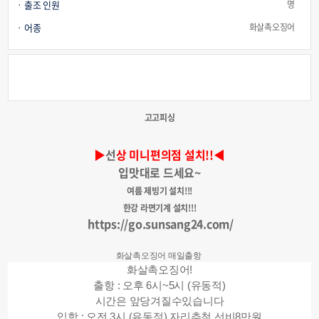
출조 인원
명
어종
화살촉오징어
고고피싱
▶
선
상 미니편의점 설치!!◀
입맛대로 드세요~
여름 제빙기 설치!!!
한강 라면기계 설치!!!
https://go.sunsang24.com/
화살촉오징어 매일출항
화살촉오징어!
출항 : 오후 6시~5시 (유동적)
시간은 앞당겨질수있습니다
입항 : 오전 3시 (유동적) 자리추첨 선비8만원