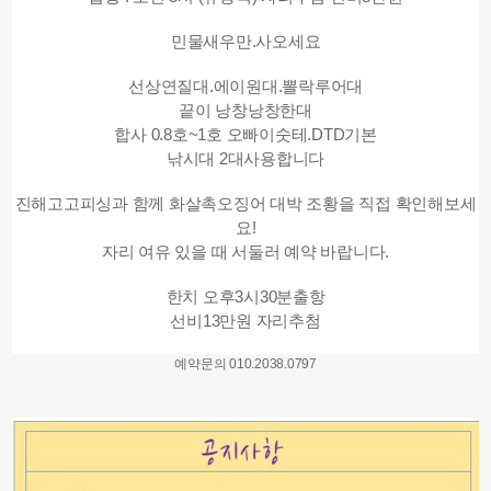
민물새우만.사오세요
선상연질대.에이원대.뽈락루어대
끝이 낭창낭창한대
합사 0.8호~1호 오빠이숫테.DTD기본
낚시대 2대사용합니다
진해고고피싱과 함께 화살촉오징어 대박 조황을 직접 확인해보세
요!
자리 여유 있을 때 서둘러 예약 바랍니다.
한치 오후3시30분출항
선비13만원 자리추첨
예약문의 010.2038.0797