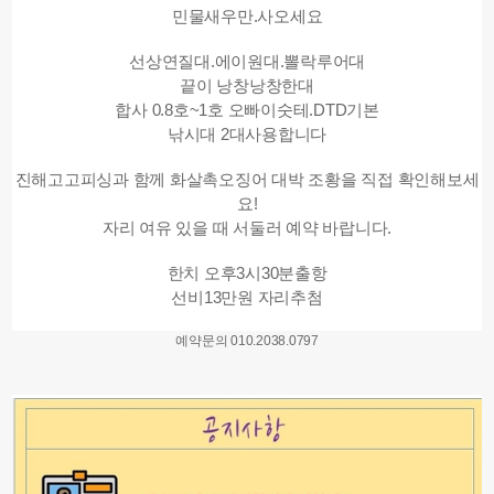
민물새우만.사오세요
선상연질대.에이원대.뽈락루어대
끝이 낭창낭창한대
합사 0.8호~1호 오빠이숫테.DTD기본
낚시대 2대사용합니다
진해고고피싱과 함께 화살촉오징어 대박 조황을 직접 확인해보세
요!
자리 여유 있을 때 서둘러 예약 바랍니다.
한치 오후3시30분출항
선비13만원 자리추첨
예약문의 010.2038.0797