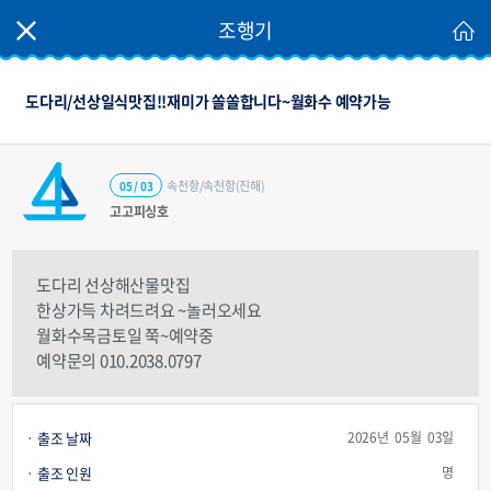
조행기
도다리/선상일식맛집!!재미가 쏠쏠합니다~월화수 예약가능
속천항/속천항(진해)
05 / 03
고고피싱호
도다리 선상해산물맛집
한상가득 차려드려요 ~놀러오세요
월화수목금토일 쭉~예약중
예약문의 010.2038.0797
출조 날짜
2026년 05월 03일
출조 인원
명