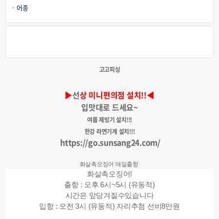
어종
고고피싱
▶
선
상 미니편의점 설치!!◀
입맛대로 드세요~
여름 제빙기 설치!!!
한강 라면기계 설치!!!
https://go.sunsang24.com/
화살촉오징어 매일출항
화살촉오징어!
출항 : 오후 6시~5시 (유동적)
시간은 앞당겨질수있습니다
입항 : 오전 3시 (유동적) 자리추첨 선비8만원