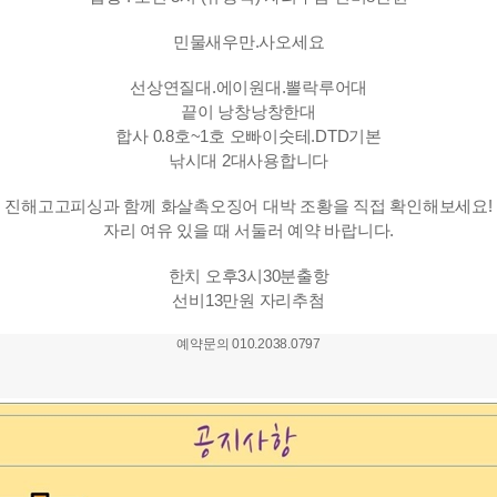
민물새우만.사오세요
선상연질대.에이원대.뽈락루어대
끝이 낭창낭창한대
합사 0.8호~1호 오빠이숫테.DTD기본
낚시대 2대사용합니다
진해고고피싱과 함께 화살촉오징어 대박 조황을 직접 확인해보세요!
자리 여유 있을 때 서둘러 예약 바랍니다.
한치 오후3시30분출항
선비13만원 자리추첨
예약문의 010.2038.0797