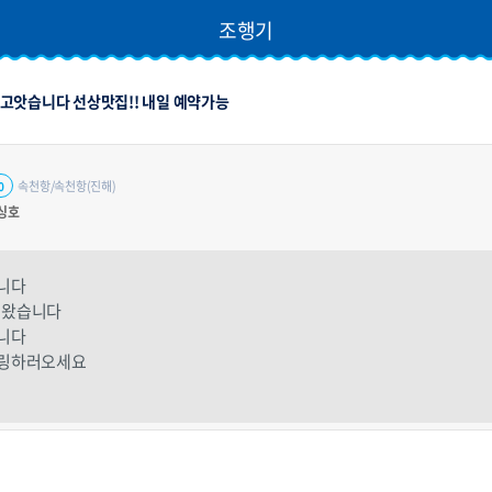
조행기
고앗습니다 선상맛집!! 내일 예약가능
속천항/속천항(진해)
0
싱호
니다
녀왔습니다
니다
힐링하러오세요