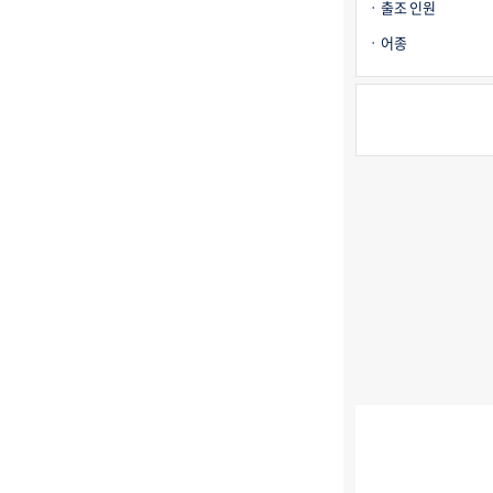
출조 인원
어종