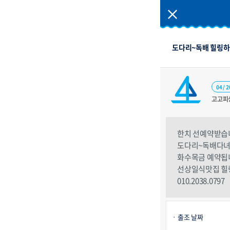
도다리~독배 힐링하
04 / 2
고고피
한치 선예약받습
도다리~독배다
화수목금 예약됩
선상일식맛집 
010.2038.0797
출조 날짜