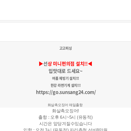
고고피싱
▶
선
상 미니편의점 설치!!◀
입맛대로 드세요~
여름 제빙기 설치!!!
한강 라면기계 설치!!!
https://go.sunsang24.com/
화살촉오징어 매일출항
화살촉오징어!
출항 : 오후 6시~5시 (유동적)
시간은 앞당겨질수있습니다
입항 : 오전 3시 (유동적) 자리추첨 선비8만원