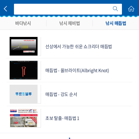
바다낚시
낚시 채비법
낚시 매듭법
선상에서 가능한 쉬운 쇼크리더 매듭법
매듭법 - 올브라이트(Albright Knot)
매듭법 - 강도 순서
초보 탈출- 매듭법 1