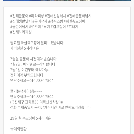
#진해돌문어 #라라피싱 #진해선상낚시 #진해돌문어낚시
#진해생활낚시 #문어낚시 #점주조황 #화살촉오징어
#돌문어낚시 #쭈꾸미 #낙지 #갑오징어 #호래기
#진해라라피싱
월요일 화살촉오징어 달려보겠습니다
자리널널 5자리여유
7월달 돌문어 사전예약 받습니다
7월8일...예약완료ㅡ감사합니다
7월9일 야간부터 예약가능..
전화예약 부탁드립니다
연락주세요ㅡ010.5880.7504
즐기는낚시하실분~~~
연락주세요ㅡ010.5880.7504
((( 진해구 진희로36 여객선선착장 )))
전화 부재중일시 문자남겨주시면 바로 연락드리겠습니다
29일 월 촉오징어 5자리여유
☆예약현황