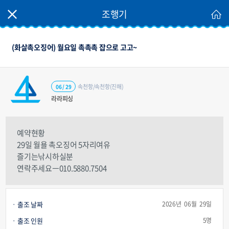
조행기
(화살촉오징어) 월요일 촉촉촉 잡으로 고고~
속천항/속천항(진해)
06 / 29
라라피싱
예약현황
29일 월욜 촉오징어 5자리여유
즐기는낚시하실분
연락주세요ㅡ010.5880.7504
출조 날짜
2026년 06월 29일
출조 인원
5명