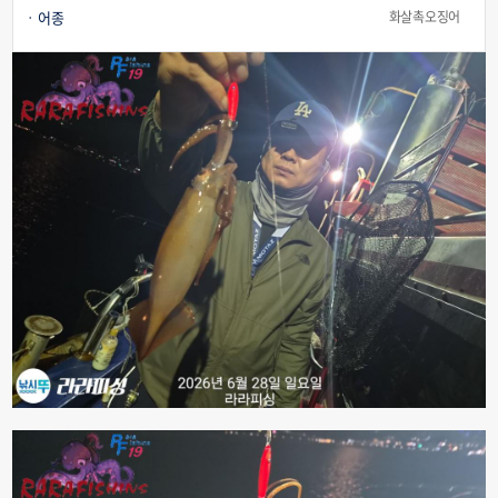
어종
화살촉오징어