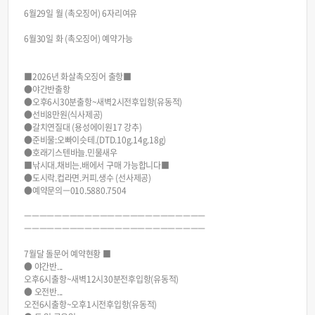
6월29일 월 (촉오징어) 6자리여유
6월30일 화 (촉오징어) 예약가능
■2026년 화살촉오징어 출항■
●야간반출항
●오후6시30분출항~새벽2시전후입항(유동적)
●선비8만원(식사제공)
●갈치연질대 (용성에이원17 강추)
●준비물:오빠이슷테.(DTD.10g.14g.18g)
●호래기스텐바늘.민물새우
■낚시대.채비는.배에서 구매 가능합니다■
●도시락.컵라면.커피.생수 (선사제공)
●예약문의ㅡ010.5880.7504
ㅡㅡㅡㅡㅡㅡㅡㅡㅡㅡㅡㅡㅡㅡㅡㅡㅡㅡㅡㅡㅡㅡㅡㅡ
ㅡㅡㅡㅡㅡㅡㅡㅡㅡㅡㅡㅡㅡㅡㅡㅡㅡㅡㅡㅡㅡㅡㅡㅡ
7월달 돌문어 예약현황 ■
● 야간반...
오후6시출항~새벽12시30분전후입항(유동적)
● 오전반...
오전6시출항~오후1시전후입항(유동적)