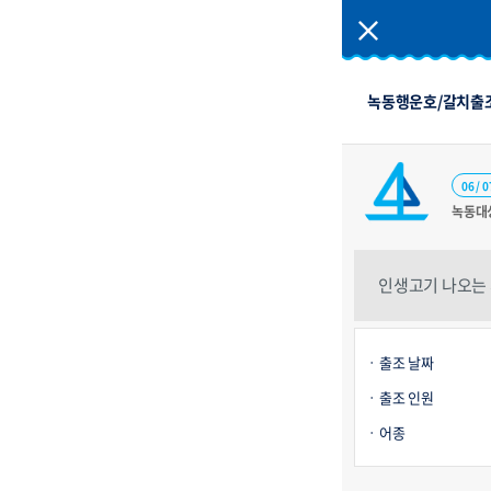
녹동행운호/갈치출조/
06 / 0
녹동대
인생고기 나오는 
출조 날짜
출조 인원
어종