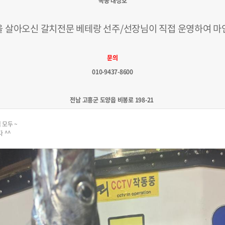
녹동 대성호
을 살아오신 갈치전문 베테랑 선주/선장님이 직접 운영하여 마
문의
010-9437-8600
전남 고흥군 도양읍 비봉로 198-21​
 모두 ~
 ^^