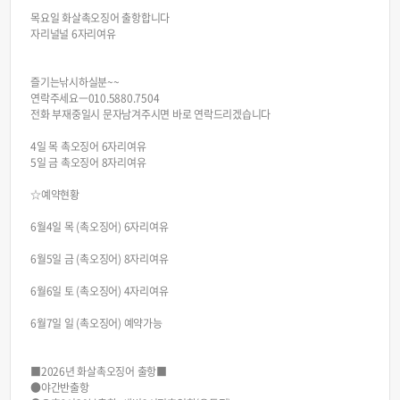
목요일 화살촉오징어 출항합니다
자리널널 6자리여유
즐기는낚시하실분~~
연락주세요ㅡ010.5880.7504
전화 부재중일시 문자남겨주시면 바로 연락드리겠습니다
4일 목 촉오징어 6자리여유
5일 금 촉오징어 8자리여유
☆예약현황
6월4일 목 (촉오징어) 6자리여유
6월5일 금 (촉오징어) 8자리여유
6월6일 토 (촉오징어) 4자리여유
6월7일 일 (촉오징어) 예약가능
■2026년 화살촉오징어 출항■
●야간반출항