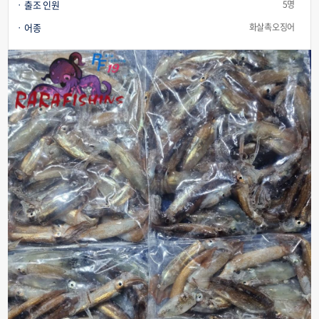
출조 인원
5명
어종
화살촉오징어