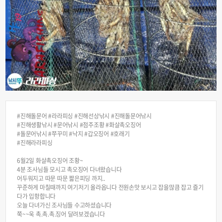
#진해돌문어 #라라피싱 #진해선상낚시 #진해돌문어낚시
#진해생활낚시 #문어낚시 #점주조황 #화살촉오징어
#돌문어낚시 #쭈꾸미 #낙지 #갑오징어 #호래기
#진해라라피싱
6월2일 화살촉오징어 조황~
4분 조사님들 모시고 촉오징어 다녀왔습니다
어두워지고 따문 따문 짧은피딩 까지..
꾸준하게 마칠때까지 여기저기 올라옵니다 전원손맛 보시고 잡을많큼 잡고 즐기
다가 입항합니다
오늘 다녀가신 조사님들 수고하셨습니다
쭉~~욱 촉.촉.촉.징어 달려보겠습니다