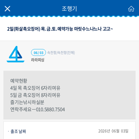
조행기
2일(화살촉오징어) 목.금.토.예약가능 마릿수느나느나 고고~
속천항/속천항(진해)
06 / 03
라라피싱
예약현황
4일 목 촉오징어 6자리여유
5일 금 촉오징어 8자리여유
즐기는낚시하실분
연락주세요ㅡ010.5880.7504
출조 날짜
2026년 06월 03일