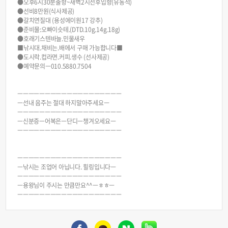
●오후6시30분출항~새벽2시전후입항(유동적)
●선비8만원(식사제공)
●갈치연질대 (용성에이원17 강추)
●준비물:오빠이슷테.(DTD.10g.14g.18g)
●호래기스텐바늘.민물새우
■낚시대.채비는.배에서 구매 가능합니다■
●도시락.컵라면.커피.생수 (선사제공)
●예약문의ㅡ010.5880.7504
ㅡㅡㅡㅡㅡㅡㅡㅡㅡㅡㅡㅡㅡㅡㅡㅡㅡㅡㅡ
ㅡ선내 음주는 절대 하지말아주세요ㅡ
ㅡㅡㅡㅡㅡㅡㅡㅡㅡㅡㅡㅡㅡㅡㅡㅡㅡㅡㅡ
ㅡ신분증ㅡ어복은ㅡ단디ㅡ챙겨오세요ㅡ
ㅡㅡㅡㅡㅡㅡㅡㅡㅡㅡㅡㅡㅡㅡㅡㅡㅡㅡㅡ
ㅡㅡㅡㅡㅡㅡㅡㅡㅡㅡㅡㅡㅡㅡㅡㅡㅡㅡㅡ
ㅡ낚시는 조업어 아닙니다. 힐링입니다ㅡ
ㅡㅡㅡㅡㅡㅡㅡㅡㅡㅡㅡㅡㅡㅡㅡㅡㅡㅡㅡ
ㅡ용왕님이 주시는 만큼만요^^ㅡㅎㅎㅡ
ㅡㅡㅡㅡㅡㅡㅡㅡㅡㅡㅡㅡㅡㅡㅡㅡㅡㅡㅡ