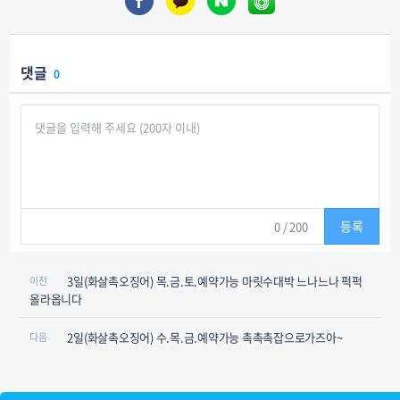
댓글
0
등록
0
/ 200
3일(화살촉오징어) 목.금.토.예약가능 마릿수대박 느나느나 퍽퍽
이전
올라옵니다
2일(화살촉오징어) 수.목.금.예약가능 촉촉촉잡으로가즈아~
다음