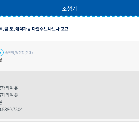
조행기
 목.금.토.예약가능 마릿수느나느나 고고~
속천항/속천항(진해)
3
싱
 6자리여유
 8자리여유
분
880.7504