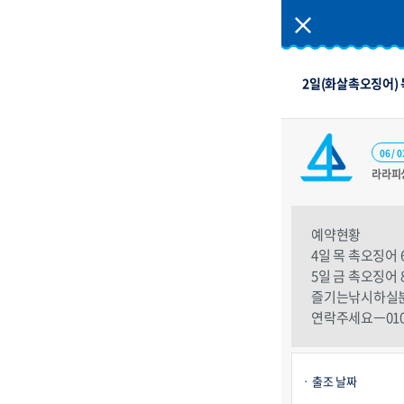
2일(화살촉오징어)
06 / 0
라라피
예약현황
4일 목 촉오징어
5일 금 촉오징어
즐기는낚시하실
연락주세요ㅡ010.5
출조 날짜