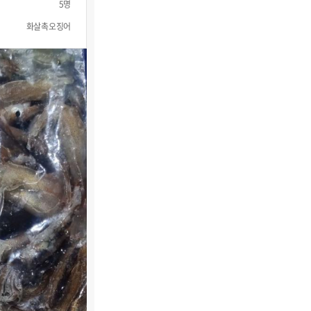
5명
화살촉오징어