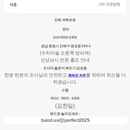
어종
기타 (직접입력)
진해 퍼펙트호
문의
010-5003-6358
경남 창원시 진해구 원포동 559-4
(수치마을 오른쪽 방파제)
선상낚시 전문 출조 안내
도다리.돌문어.백조기.감성돔
한분 한분의 조사님과 안전하고
를 위하여 최선을 다
행복한 하루
하겠습니다.
수협
0010 - 5003 - 6358
(김한일)
밴드로 놀러오세요~
band.us/@perfect2025