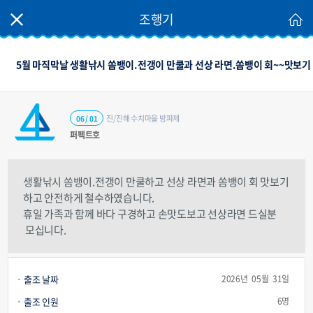
조행기
5월 마직막날 생활낚시 쏨뱅이.전갱이 만쿨과 선상 라면.쏨뱅이 회~~맛보기
진/진해 수치마을 방파제
06 / 01
퍼펙트호
생활낚시 쏨뱅이.전갱이 만쿨하고 선상 라면과 쏨뱅이 회 맛보기
하고 안전하게 철수하였습니다.
휴일 가족과 함께 바다 구경하고 손맛도보고 선상라면 드실분
모십니다.
출조 날짜
2026년 05월 31일
출조 인원
6명