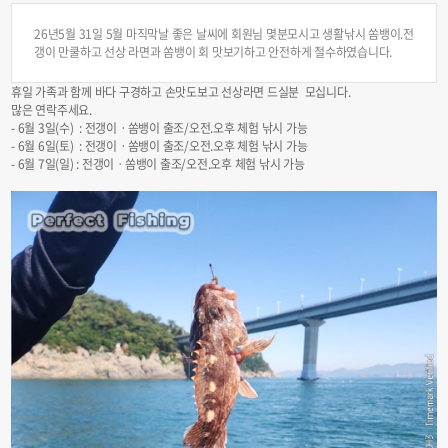
26년5월 31일 5월 마직막날 좋은 날씨에 회원님 몇분모시고 생활낚시 쏨뱅이.전
갱이 만쿨하고 선상 라면과 쏨뱅이 회 맛보기하고 안전하게 철수하였습니다.
휴일 가족과 함께 바다 구경하고 손맛도보고 선상라면 드실분 모십니다.
많은 연락주세요.
- 6월 3일(수) : 전갱이ㆍ쏨뱅이 출조/오전.오후 체험 낚시 가능
- 6월 6일(토) : 전갱이ㆍ쏨뱅이 출조/오전.오후 체험 낚시 가능
- 6월 7일(일) : 전갱이ㆍ쏨뱅이 출조/오전.오후 체험 낚시 가능​