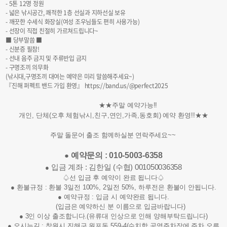
- 5톤 12명 정원
- 넓은 낚시공간, 쾌적한 1층 선실과 지하선실 보유
- 깨끗한 수세식 화장실(여성 조우님들도 편히 사용가능)
- 선장이 직접 친절히 가르쳐드립니다~
■ 당부말씀 ■
- 신분증 필참!
- 선내 음주 금지 및 주류반입 금지
- 구명조끼 의무화
(낚시대,구명조끼 대여는 예약은 미리 말씀해주세요~)
『진해 퍼펙트 밴드 가입 환영』
https://band.us/@perfect2025
★★주말 예약가능!!
개인, 단체(오후 체험낚시,친구,연인,가족,동호회) 예약 환영!!★★
주말 돌문어 출조 함께하실분 연락주세요~~
예약문의 : 010-5003-6358
●
입금 계좌 : 김한일 (수협) 001050036358
●
♤선 입금 후 예약이 완료 됩니다♤
● 환불규정 : 환불 3일전 100%, 2일전 50%, 하루전은 환불이 안됩니다.
● 예약규정 : 입금 시 예약완료 됩니다.
(
입금은 예약하신 분 이름으로
입금바랍니다)
● 3인 이상 출조합니다.(유류대 인상으로 인해 양해부탁드립니다)
● 오시는길 : 창원시 진해구 원포동 559-4(수치항 공영주차장에 주차 오른