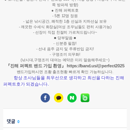
쪽 방파제 방향)
● 진해 퍼펙트호
- 5톤 12명 정원
- 넓은 낚시공간, 쾌적한 1층 선실과 지하선실 보유
- 깨끗한 수세식 화장실(여성 조우님들도 편히 사용가능)
- 선장이 직접 친절히 가르쳐드립니다~
■ 당부말씀 ■
- 신분증 필참!
- 선내 음주 금지 및 주류반입 금지!
- 구명조끼 의무화!
(낚시대,구명조끼 대여는 예약은 미리 말씀해주세요~)
『진해 퍼펙트 밴드 가입 환영』
https://band.us/@perfect2025
밴드가입하시면 조황 출조현황 빠르게 확인 가능하십니다.
항상 조사님들을 최우선으로 생각하고 최선을 다하는 진해
퍼펙트호가 되겠습니다.
댓글
0