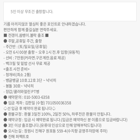
5인 이상 무조건 출항합니다.
기름 아끼지않코 열심히 좋은 포인트로 안내하겠습니다.
편안하게 함께 즐길실분 연락주세요.
■ 전갱이.쏨뱅이.볼락 출조 ■
● 주말,공휴일 주간, 출항
- 주간반 : (토/일요일/공휴일)
- 오전 6시 00분 출항 ~ 오후 1시 전.후 입항(유동적)
- 선비 : 7만원(커라면.구은계란.음료 제공)
- 백크릴 및 밑밥 선사 무료 제공
<출조 사전 준비>
- 청개비(최소 2통)
- 뱅글뱅글 10호.12호 3단 ~ 넉넉히
- 봉돌 30호~ 넉넉히
- 장갑/쿨러와얼린 PT병
● 예약문의 : 010-5003-6358
● 입금 계좌 : 김한일 (수협) 701050036358
♤선 입금 후 예약이 완료 됩니다♤
● 환불규정 : 환불 3일전 100%, 2일전 50%, 하루전은 환불이 안됩니다.
● 예약규정 : 입금 시 예약완료 됩니다.(입금은 예약하신 분 이름으로 입금바랍니다)
● 3인 이상 출조합니다.(유류대 인상으로 인해 양해부탁드립니다)
● 오시는길 : 창원시 진해구 원포동 559-4(수치항 공영주차장에 주차)
● 진해 퍼펙트호