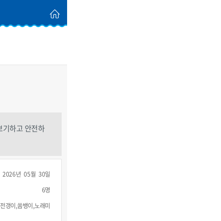
맛보기하고 안전하
2026년 05월 30일
6명
전갱이,쏨뱅이,노래미