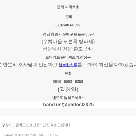
진해 퍼펙트호
문의
010-5003-6358
경남 창원시 진해구 원포동 559-4
(수치마을 오른쪽 방파제)
선상낚시 전문 출조 안내
도다리.돌문어.백조기.감성돔
분 한분의 조사님과 안전하고
를 위하여 최선을 다하겠습
행복한 하루
수협
0010 - 5003 - 6358
(김한일)
밴드로 놀러오세요~
band.us/@perfect2025
다 구경하고 손맛도보고 선상라면 드실분 모십니다.