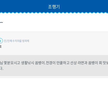
조행기
~~
진/진해 수치마을 방파제
0
호
님 몇분모시고 생활낚시 쏨뱅이.전갱이 만쿨하고 선상 라면과 쏨뱅이 회 
다.