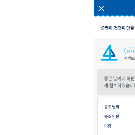
쏨뱅이.전갱이 만쿨
05 / 3
퍼펙트
좋은 날씨에 회원
게 철수하였습니
출조 날짜
출조 인원
어종