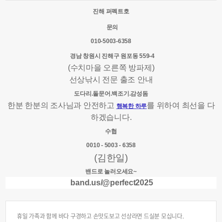
진해 퍼펙트호
문의
010-5003-6358
경남 창원시 진해구 원포동 559-4
(수치마을 오른쪽 방파제)
선상낚시 전문 출조 안내
도다리.돌문어.백조기.감성돔
한분 한분의 조사님과 안전하고
를 위하여 최선을 다
행복한 하루
하겠습니다.
수협
0010 - 5003 - 6358
(김한일)
밴드로 놀러오세요~
band.us/@perfect2025
휴일 가족과 함께 바다 구경하고 손맛도보고 선상라면 드실분 모십니다.