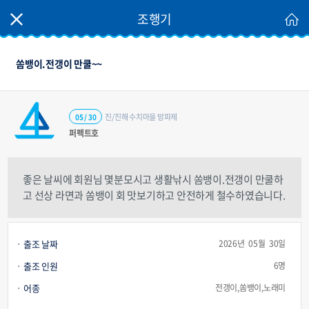
조행기
쏨뱅이.전갱이 만쿨~~
진/진해 수치마을 방파제
05 / 30
퍼펙트호
좋은 날씨에 회원님 몇분모시고 생활낚시 쏨뱅이.전갱이 만쿨하
고 선상 라면과 쏨뱅이 회 맛보기하고 안전하게 철수하였습니다.
출조 날짜
2026년 05월 30일
출조 인원
6명
어종
전갱이,쏨뱅이,노래미