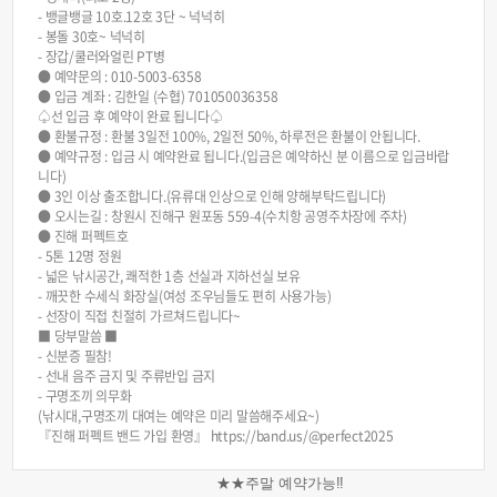
- 뱅글뱅글 10호.12호 3단 ~ 넉넉히
- 봉돌 30호~ 넉넉히
- 장갑/쿨러와얼린 PT병
● 예약문의 : 010-5003-6358
● 입금 계좌 : 김한일 (수협) 701050036358
♤선 입금 후 예약이 완료 됩니다♤
● 환불규정 : 환불 3일전 100%, 2일전 50%, 하루전은 환불이 안됩니다.
● 예약규정 : 입금 시 예약완료 됩니다.(입금은 예약하신 분 이름으로 입금바랍
니다)
● 3인 이상 출조합니다.(유류대 인상으로 인해 양해부탁드립니다)
● 오시는길 : 창원시 진해구 원포동 559-4(수치항 공영주차장에 주차)
● 진해 퍼펙트호
- 5톤 12명 정원
- 넓은 낚시공간, 쾌적한 1층 선실과 지하선실 보유
- 깨끗한 수세식 화장실(여성 조우님들도 편히 사용가능)
- 선장이 직접 친절히 가르쳐드립니다~
■ 당부말씀 ■
- 신분증 필참!
- 선내 음주 금지 및 주류반입 금지
- 구명조끼 의무화
(낚시대,구명조끼 대여는 예약은 미리 말씀해주세요~)
『진해 퍼펙트 밴드 가입 환영』 https://band.us/@perfect2025
★★주말 예약가능!!