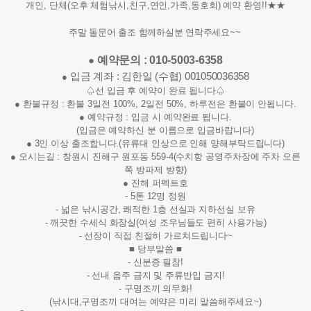
개인, 단체(오후 체험낚시,친구,연인,가족,동호회) 예약 환영!!★★
주말 돌문어 출조 함께하실분 연락주세요~~
예약문의 : 010-5003-6358
●
입금 계좌 : 김한일 (수협) 001050036358
●
♤선 입금 후 예약이 완료 됩니다♤
● 환불규정 : 환불 3일전 100%, 2일전 50%, 하루전은 환불이 안됩니다.
● 예약규정 : 입금 시 예약완료 됩니다.
(
입금은 예약하신 분 이름으로
입금바랍니다)
● 3인 이상 출조합니다.(유류대 인상으로 인해 양해부탁드립니다)
● 오시는길 : 창원시 진해구 원포동 559-4(수치항 공영주차장에 주차 오른
쪽 방파제 방향)
● 진해 퍼펙트호
- 5톤 12명 정원
- 넓은 낚시공간, 쾌적한 1층 선실과 지하선실 보유
- 깨끗한 수세식 화장실(여성 조우님들도 편히 사용가능)
- 선장이 직접 친절히 가르쳐드립니다~
■ 당부말씀 ■
- 신분증 필참!
- 선내 음주 금지 및 주류반입 금지!
- 구명조끼 의무화!
(낚시대,구명조끼 대여는 예약은 미리 말씀해주세요~)