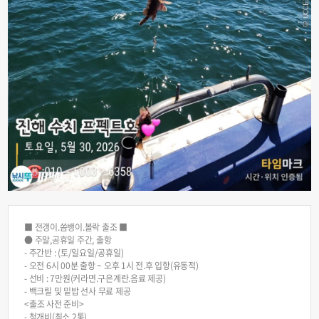
■ 전갱이.쏨뱅이.볼락 출조 ■
● 주말,공휴일 주간, 출항
- 주간반 : (토/일요일/공휴일)
- 오전 6시 00분 출항 ~ 오후 1시 전.후 입항(유동적)
- 선비 : 7만원(커라면.구은계란.음료 제공)
- 백크릴 및 밑밥 선사 무료 제공
<출조 사전 준비>
- 청개비(최소 2통)