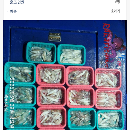
출조 인원
6명
어종
호래기