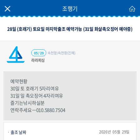
조행기
28일 (호래기) 토요일 마지막출조 예약가능 (31일 화살촉오징어 예야중)
속천항/속천항(진해)
05 / 29
라라피싱
예약현황
30일 토 호래기 5자리여유
31일 일 촉오징어 4자리여유
즐기는낚시하실분
연락주세요ㅡ010.5880.7504
출조 날짜
2026년 05월 29일