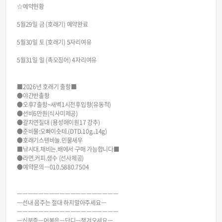
☆예약현황
5월29일 금 (호래기) 예약완료
5월30일 토 (호래기) 5자리여유
5월31일 일 (촉오징어) 4자리여유
■2026년 호래기 출항■
●야간반출항
●오후7출항~새벽1시전후입항(유동적)
●선비6만원(식사미제공)
●갈치연질대 (용성에이원17 강추)
●준비물:오빠이슷테.(DTD.10g..14g)
●호래기스텐바늘.민물새우
■낚시대.채비는.배에서 구매 가능합니다■
●라면.커피.생수 (선사제공)
●예약문의ㅡ010.5880.7504
ㅡㅡㅡㅡㅡㅡㅡㅡㅡㅡㅡㅡㅡㅡㅡㅡㅡㅡㅡ
ㅡ선내 음주는 절대 하지말아주세요ㅡ
ㅡㅡㅡㅡㅡㅡㅡㅡㅡㅡㅡㅡㅡㅡㅡㅡㅡㅡㅡ
ㅡ신분증ㅡ어복은ㅡ단디ㅡ챙겨오세요ㅡ