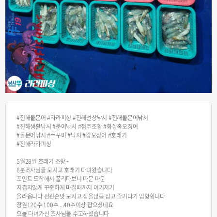
#진해돌문어 #라라피싱 #진해선상낚시 #진해돌문어낚시
#진해생활낚시 #문어낚시 #점주조황 #화살촉오징어
#돌문어낚시 #쭈꾸미 #낙지 #갑오징어 #호래기
#진해라라피싱
5월28일 호래기 조황~
6분조사님들 모시고 호래기 다녀왔습니다
포인트 도착해서 흘리다보니 따문 따문
지겹지않게 꾸준하게 마칠때까지 여기저기
올라옵니다 전원손맛 보시고 잡을많큼 잡고 즐기다가 입항합니다
장원120수.100수....40수이상 잡으셨네요
오늘 다녀가신 조사님들 수고하셨습니다