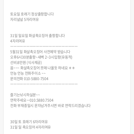
토요일 호래기 정상출항합니다
자리널널 5자리여유
31일 일요일 화살촉오징어 출항합니다
4자리여유
ㅡㅡㅡㅡㅡㅡㅡㅡㅡㅡㅡㅡㅡㅡㅡㅡㅡㅡㅡㅡㅡ
5월31일 화살촉오징어 사전예약 받습니다
오후6시30분출항~새벽 2~3시입항(유동적)
선비:8만원 (식사제공)
음~~~ 화살촉오징어 쪼매 나올듯 하네요 ㅎㅎ
언능 언능 전화주이소 ~~
문의전화 010-5880-7504
ㅡㅡㅡㅡㅡㅡㅡㅡㅡㅡㅡㅡㅡㅡㅡㅡㅡㅡㅡㅡㅡ
즐기는낚시하실분~~
연락주세요ㅡ010.5880.7504
전화 부재중일시 문자남겨주시면 바로 연락드리겠습니다
30일 토 호래기 6자리여유
31일 일 촉오징어 4자리여유