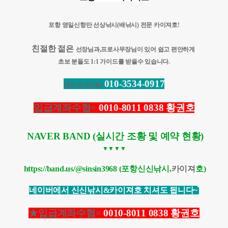
포항 영일신항만 선상낚시(배낚시) 전문 카이져호!
친절한 젊은
선장님과​
​,프로사무장님이 있어 쉽고 편안하게
초보 분들도
1:1 가이드를 받을수 있습니다.
010-3534-0917
예약 문의전화=
입급계좌수협=
0010-8011 0838
황권호
NAVER BAND (실시간 조황 및 예약 현황)
▼​
▼​
▼​
▼​
https://band.us/@sinsin3968
(
포항신신낚시
,
카이져
호
)
네이버에서 신신낚시&카이져호 치셔도 됩니다~
★입급계좌수협=
0010-8011 0838
황권호