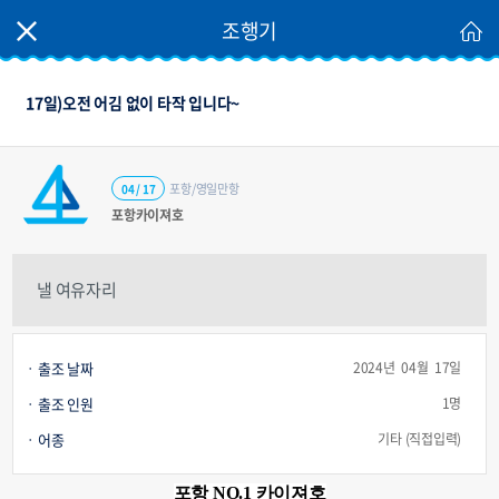
조행기
17일)오전 어김 없이 타작 입니다~
포항/영일만항
04 / 17
포항카이져호
낼 여유자리
출조 날짜
2024년 04월 17일
출조 인원
1명
어종
기타 (직접입력)
포항 NO.1 카이져호