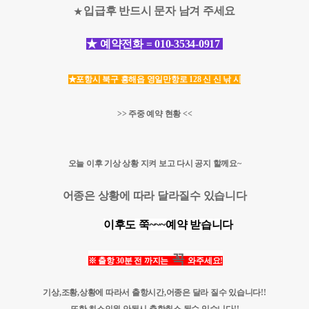
입급후 반드시 문자 남겨 주세요
★
★ 예약전화 =
010-3534-0917
★포항시 북구 흥해읍 영일만항로 128 신 신 낚 시
>> 주중 예약 현황​ <<
오늘 이후 기상 상황 지켜 보고 다시 공지 할께요~
어종은 상황에 따라 달라질수 있습니다
이후도 쭉~~~예약 받습니다
꼭
※
출항 30분 전 까지는
와주세요!​
기상,조황,상황에 따라서 출항시간,어종은 달라 질수 있습니다!!